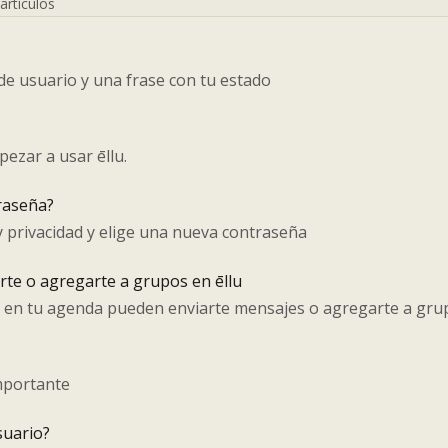
 artículos
de usuario y una frase con tu estado
ezar a usar ēllu.
raseña?
 y privacidad y elige una nueva contraseña
rte o agregarte a grupos en ēllu
án en tu agenda pueden enviarte mensajes o agregarte a gru
importante
suario?